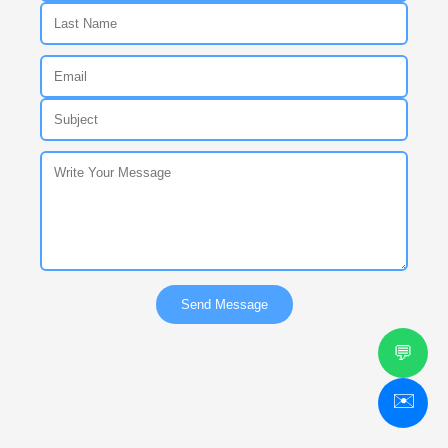
Send Message
💬
✉️